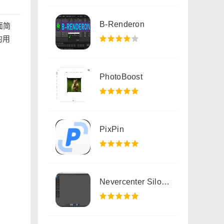
B-Renderon
面简
的用
PhotoBoost
PixPin
Nevercenter Silo 2024