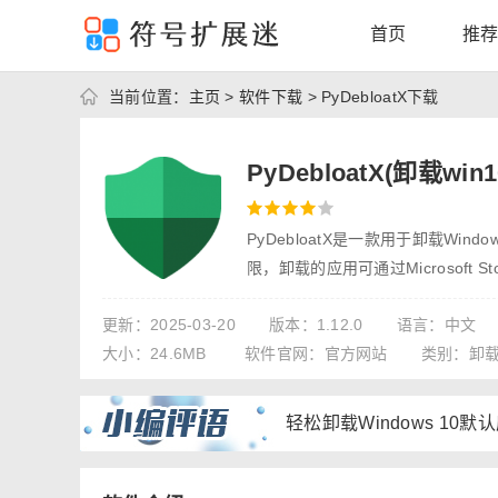
首页
推
当前位置：
主页
>
软件下载
> PyDebloatX下载
PyDebloatX(卸载w
PyDebloatX是一款用于卸载W
限，卸载的应用可通过Microsoft S
更新：
2025-03-20
版本：
1.12.0
语言：
中文
大小：
24.6MB
软件官网：
官方网站
类别：
卸
轻松卸载Windows 1