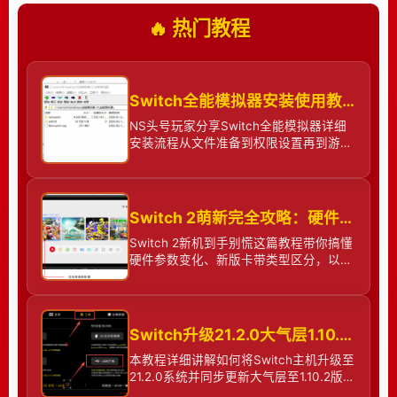
打造全新的索尼克游戏体验。 粉丝们热情很高，总
🔥 热门教程
在呼吁重制或者复刻作品，我个人就很期待《索尼克
黑骑士》《索尼克释放》还有《索尼克英雄》能回
归。听到粉丝还这么在乎这些老游戏，真的很开心。
每个老作品都有自己的受众，我们会认真关注大家希
Switch全能模拟器安装使用教程
望重温哪些游戏内容。 做好重制远比提升画面要复
NS头号玩家分享Switch全能模拟器详细
杂，得重新打磨操作、关卡设计、技术和呈现方式这
安装流程从文件准备到权限设置再到游戏
些，得贴合现在玩家的期待，有时候花的时间精力甚
加载手把手教会你让Switch变成怀旧游戏
至和做全新游戏差不多。这也让我们更愿意把资源放
机
在打造全新的索尼克体验上，但这不代表我们忘了老
Switch 2萌新完全攻略：硬件参数、卡带密码、数据迁移！
作品，它们的思路和经验，对我们打造索尼克的未来
依然很重要。
Switch 2新机到手别慌这篇教程带你搞懂
硬件参数变化、新版卡带类型区分，以及
旧Switch数据如何完整或部分迁移到新机
的方法步骤。
2026-08-06 12:42:01
Switch升级21.2.0大气层1.10.2教程
终于等到热门游戏我的世界的任天堂Switch 2版本
本教程详细讲解如何将Switch主机升级至
发售日啦。这次的新版做了不少升级，默认自带鲜活
21.2.0系统并同步更新大气层至1.10.2版
光影效果，广受玩家喜爱的超级马里奥混搭包也同步
本。内容涵盖从准备工作、文件备份到逐