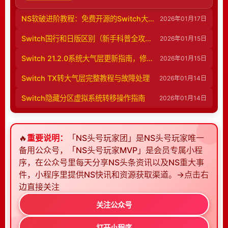
更新，游戏将于10月27日正式上线。鲜活光影包含
步安装验证的全过程，指导你安全完成离
优化后的光照、阴影特效等内容，超级马里奥混搭包
线升级。
NS软破进阶教程：免费开源的Switch大气层自定义系统解决方案
2026年01月17日
则带来专属马里奥主题的世界、配乐和独特外观皮
Switch国行和日版区别（新手科普全攻略）
2026年01月15日
肤。Mojang和微软确认，任天堂Switch现有玩家
可通过数字渠道升级到新版。
Switch 21.2.0系统大气层更新指南，修正问题提高兼容性！
2026年01月15日
Switch TX转大气层完整教程与故障处理
2026年01月14日
2026-08-06 11:55:01
Switch隐藏分区虚拟系统转移操作指南
2026年01月14日
知名零售爆料人billbil-kun爆料，此前传了许久的
暗黑破坏神4任天堂Switch 2版本，将于2026年9
🔥
重要说明：
月登陆任天堂新主机。本次推出的实体版并非传统游
「NS头号玩家团」是NS头号玩家唯一
备用公众号，「NS头号玩家MVP」是会员专属小程
戏卡带或是游戏密钥卡，而是盒装激活码。Switch
序，在公众号里每天分享NS头条资讯以及NS重大事
2版的售价分别为69.99欧元、69.99美元、62.99
件，小程序里提供NS快讯和资源获取渠道。→点击右
英镑。目前暂未明确暗黑破坏神4的“憎恨之王”DLC
边直接关注
是否会包含在Switch 2版本中。这款游戏的发售日
期暂定在9月15日或是9月18日。
关注公众号
打开小程序