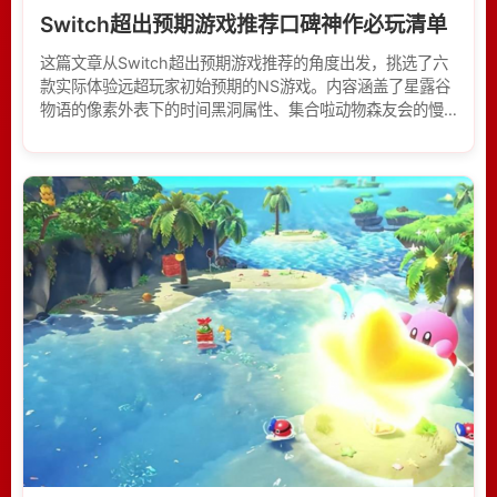
Switch超出预期游戏推荐口碑神作必玩清单
这篇文章从Switch超出预期游戏推荐的角度出发，挑选了六
款实际体验远超玩家初始预期的NS游戏。内容涵盖了星露谷
物语的像素外表下的时间黑洞属性、集合啦动物森友会的慢
生活魔力、怪物猎人崛起翔虫系统带来的爽快革新、斯普拉
遁3秩序篇的肉鸽玩法惊喜、异度神剑X终极版的机甲探索情
怀以及皇家骑士团重生的硬核战棋魅力。通过真实玩法解析
帮助玩家发现那些容易被低估的宝藏游戏。