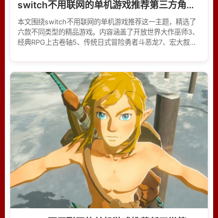
switch不用联网的单机游戏推荐第三方角色扮演
本文围绕switch不用联网的单机游戏推荐这一主题，精选了
六款不同类型的精品游戏。内容涵盖了开放世界大作巫师3、
经典RPG上古卷轴5、传统日式冒险勇者斗恶龙7、宏大叙事
的异度神剑3、策略战棋火焰纹章Engage以及动作狩猎的怪
物猎人崛起。通过介绍每款游戏的玩法特色与核心体验，为
寻找离线游戏的Switch玩家提供了实在的参考，涵盖了从剧
情沉浸、策略挑战到动作冒险的多样化选择。