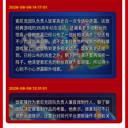
2026-08-06 14:17:01
索尼克团队负责人饭冢高史在一次专访中透露，这款
经典游戏的35周年纪念活动，还藏着更多给粉丝的
惊喜。目前世嘉已经公布了一部分相关消息，但还有
不少内容尚未公开，说不定本月晚些时候举办的科隆
游戏展上，就能听到更多相关动态。饭冢高史还提
到，已经公布的消息之外，剩下的惊喜还要再保密一
阵子。他清楚索尼克的粉丝观察力都很强，所以得小
心别不小心泄露额外线索。
2026-08-06 13:31:01
饭冢隆作为索尼克团队负责人兼首席制作人，聊了聊
团队决定做重制作品的考量。他表示，做重制可不只
是把画面做好，还要针对现代平台更新操作手感和关
卡设计。团队会留意粉丝的相关诉求，但核心始终是