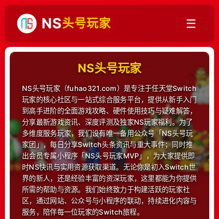
NS
头号玩家
☰
首页
NS头号玩家
NS教程
NS头号玩家（fuhao321.com）是专注于任天堂Switch
玩家的核心社区与一站式综合服务平台，提供从新手入门
到高手进阶的全面游戏攻略、硬件使用技巧与疑难解答，
NS游戏
分享最新游戏资讯、深度评测及独家NS玩家福利。为了
多维度服务玩家，我们设有唯一备用公众号「NS头号玩
家团」，每日分享Switch头条资讯与重大事件；同时推
出会员专属小程序「NS头号玩家MVP」，为大家提供即
时NS快讯与实用资源获取渠道。无论你是初入Switch世
界的新人，还是经验丰富的资深玩家，这里都能为你提供
所需的帮助与资源。我们始终致力于构建活跃的玩家社
区，通过网站、公众号与小程序的联动，持续进化内容与
服务，陪伴每一位玩家的Switch旅程。